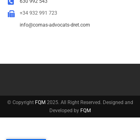
630 992 543
+34 932 991 723
info@comas-advocats-dret.com
© Copyright
FQM
2025. All Right Reserved. Designed and
Developed by
FQM